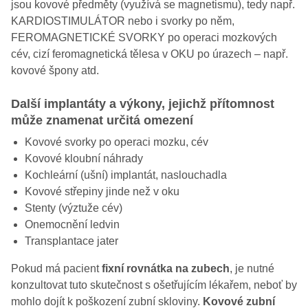
jsou kovové předměty (využívá se magnetismu), tedy např.
KARDIOSTIMULÁTOR nebo i svorky po něm,
FEROMAGNETICKÉ SVORKY po operaci mozkových
cév, cizí feromagnetická tělesa v OKU po úrazech – např.
kovové špony atd.
Další implantáty a výkony, jejichž přítomnost
může znamenat určitá omezení
Kovové svorky po operaci mozku, cév
Kovové kloubní náhrady
Kochleární (ušní) implantát, naslouchadla
Kovové střepiny jinde než v oku
Stenty (výztuže cév)
Onemocnění ledvin
Transplantace jater
Pokud má pacient
fixní rovnátka na zubech
, je nutné
konzultovat tuto skutečnost s ošetřujícím lékařem, neboť by
mohlo dojít k poškození zubní skloviny.
Kovové zubní