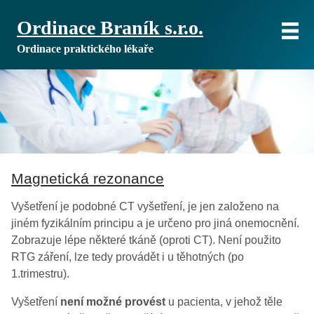
Ordinace Braník s.r.o.
Ordinace praktického lékaře
Magnetická rezonance
Vyšetření je podobné CT vyšetření, je jen založeno na
jiném fyzikálním principu a je určeno pro jiná onemocnění.
Zobrazuje lépe některé tkáně (oproti CT). Není použito
RTG záření, lze tedy provádět i u těhotných (po
1.trimestru).
Vyšetření
není možné provést
u pacienta, v jehož těle