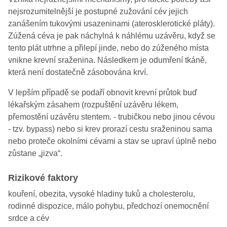
nejsrozumitelnější je postupné zužování cév jejich
zanášením tukovými usazeninami (aterosklerotické pláty).
Zúžená céva je pak náchylná k náhlému uzávěru, když se
tento plát utrhne a přilepí jinde, nebo do zúženého místa
vnikne krevní sraženina. Následkem je odumření tkáně,
která není dostatečně zásobována krví.
V lepším případě se podaří obnovit krevní průtok buď
lékařským zásahem (rozpuštění uzávěru lékem,
přemostění uzávěru stentem. - trubičkou nebo jinou cévou
- tzv. bypass) nebo si krev prorazí cestu sraženinou sama
nebo proteče okolními cévami a stav se upraví úplně nebo
zůstane „jizva“.
Rizikové faktory
kouření, obezita, vysoké hladiny tuků a cholesterolu,
rodinné dispozice, málo pohybu, předchozí onemocnění
srdce a cév