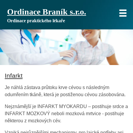
Ordinace Braník s.r.o.
Ordinace praktického lékaře
Infarkt
Je náhlá zástava průtoku krve cévou s následným
odumřením tkáně, která je postiženou cévou zásobována.
Nejznámější je INFARKT MYOKARDU – postihuje srdce a
INFARKT MOZKOVÝ neboli mozková mrtvice - postihuje
některou z mozkových cév.
Vzniká nejrůznějšími mechanismy, pro laické potřeby asi