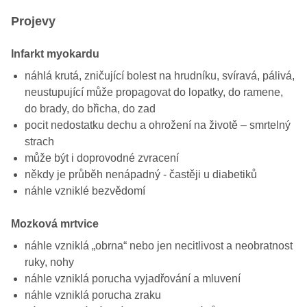
Projevy
Infarkt myokardu
náhlá krutá, zničující bolest na hrudníku, svíravá, pálivá,
neustupující může propagovat do lopatky, do ramene,
do brady, do břicha, do zad
pocit nedostatku dechu a ohrožení na životě – smrtelný
strach
může být i doprovodné zvracení
někdy je průběh nenápadný - častěji u diabetiků
náhle vzniklé bezvědomí
Mozková mrtvice
náhle vzniklá „obrna“ nebo jen necitlivost a neobratnost
ruky, nohy
náhle vzniklá porucha vyjadřování a mluvení
náhle vzniklá porucha zraku