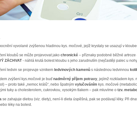
a
cnění vyvolané zvýšenou hladinou kys. močové, jejíž krystaly se usazují v kloube
žení kloubů se může projevovat jako
chronické
– příznaky podobné běžné artroze –
VÝ ZÁCHVAT
- náhlá krutá bolest kloubu s jeho zarudnutím (nejčastěji palec u nohy
žení ledvin se projevuje vznikem
ledvinových kamenů
s následnou ledvinnou
kol
dem zvýšení kys.močové je buď
nadměrný příjem potravy
, jejímž rozkladem kys. 
ol) – proto také „nemoc králů“, nebo špatným
vylučováním
kys. močové (metabolic
ými tuky a cholesterolem, cukrovkou, vysokým tlakem – pak mluvíme o
tzv. metab
a
se zahajuje dietou (viz. diety), není-li dieta úspěšná, pak se podávají léky. Při 
nebo léky na bolest.