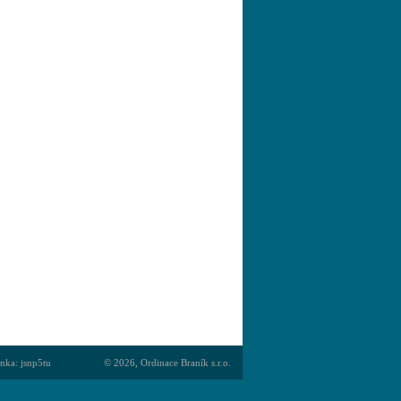
nka: jsnp5tu
© 2026, Ordinace Braník s.r.o.