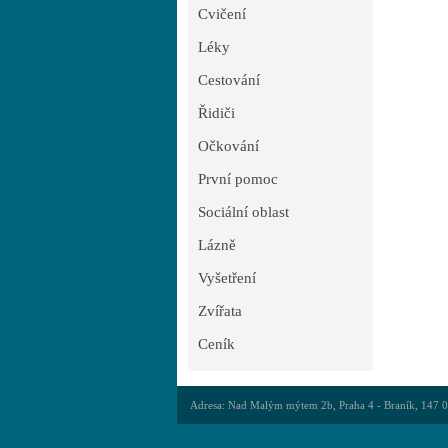
Cvičení
Léky
Cestování
Řidiči
Očkování
První pomoc
Sociální oblast
Lázně
Vyšetření
Zvířata
Ceník
Adresa: Nad Malým mýtem 2b, Praha 4 - Braník, 147 00