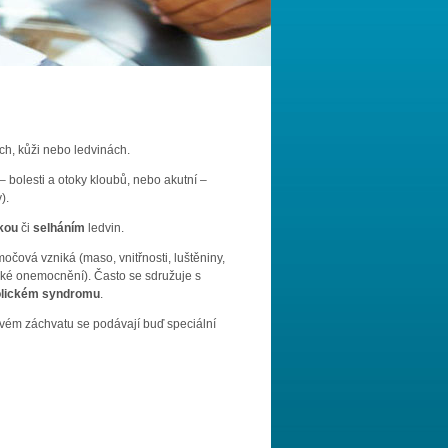
ch, kůži nebo ledvinách.
 bolesti a otoky kloubů, nebo akutní –
).
ikou
či
selháním
ledvin.
močová vzniká (maso, vnitřnosti, luštěniny,
ké onemocnění). Často se sdružuje s
olickém syndromu
.
dnavém záchvatu se podávají buď speciální