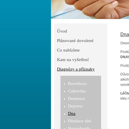
Úvod
Dn
Plánované dovolené
Onemo
Co nabízíme
Posti
DNA
Kam na vyšetření
Posti
Diagnózy a příznaky
Důvo
alkoh
Borrelioza
vysok
Cukrovka
Léčb
Demence
léky 
Deprese
Dna
Fibrilace síní
Hemorhoidy