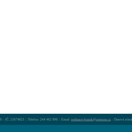
 :: IČ: 21674621 :: Telefon: 244 462 896 :: Email:
ordinace-branik@centrum.cz
:: Datová schrá