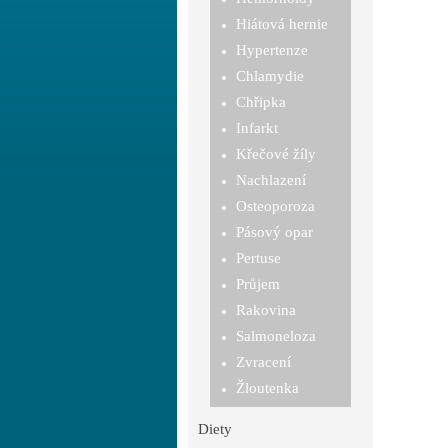
Hiátová hernie
Hypertenze
Chlamydie
Chřipka
Infarkt
Křečové žíly
Nachlazení
Osteoporoza
Pásový opar
Pertuse
Průjem
Rakovina
Salmoneloza
Zvracení
Žloutenka
Diety