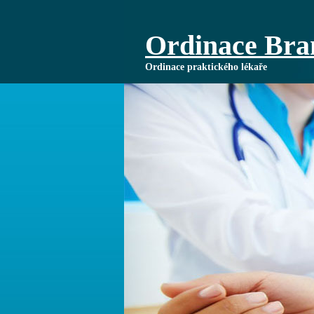
Ordinace Bran
Ordinace praktického lékaře