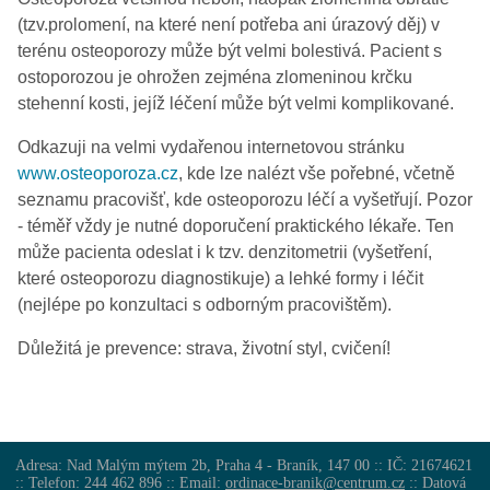
(tzv.prolomení, na které není potřeba ani úrazový děj) v
terénu osteoporozy může být velmi bolestivá. Pacient s
ostoporozou je ohrožen zejména zlomeninou krčku
stehenní kosti, jejíž léčení může být velmi komplikované.
Odkazuji na velmi vydařenou internetovou stránku
www.osteoporoza.cz
, kde lze nalézt vše pořebné, včetně
seznamu pracovišť, kde osteoporozu léčí a vyšetřují. Pozor
- téměř vždy je nutné doporučení praktického lékaře. Ten
může pacienta odeslat i k tzv. denzitometrii (vyšetření,
které osteoporozu diagnostikuje) a lehké formy i léčit
(nejlépe po konzultaci s odborným pracovištěm).
Důležitá je prevence: strava, životní styl, cvičení!
Adresa: Nad Malým mýtem 2b, Praha 4 - Braník, 147 00 :: IČ: 21674621
:: Telefon: 244 462 896 :: Email:
ordinace-branik@centrum.cz
:: Datová