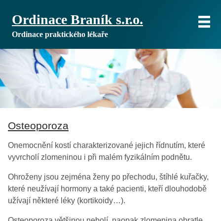
Ordinace Braník s.r.o.
Ordinace praktického lékaře
Osteoporoza
Onemocnění kostí charakterizované jejich řídnutím, které
vyvrcholí zlomeninou i při malém fyzikálním podnětu.
Ohroženy jsou zejména ženy po přechodu, štíhlé kuřačky,
které neužívají hormony a také pacienti, kteří dlouhodobě
užívají některé léky (kortikoidy…).
Osteoporoza většinou nebolí, naopak zlomenina obratle